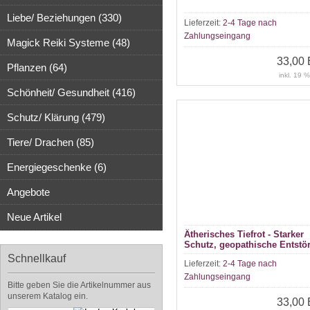
Liebe/ Beziehungen (330)
Lieferzeit:
2-4 Tage nach
Zahlungseingang
Magick Reiki Systeme (48)
33,00
Pflanzen (64)
inkl. 19 
Schönheit/ Gesundheit (416)
Schutz/ Klärung (479)
Tiere/ Drachen (85)
Energiegeschenke (6)
Angebote
Neue Artikel
Ätherisches Tiefrot - Starker
Schutz, geopathische Entstö
Erdung, Geborgenheit,
Schnellkauf
Lieferzeit:
2-4 Tage nach
aphrodisierend
Zahlungseingang
Bitte geben Sie die Artikelnummer aus
unserem Katalog ein.
33,00