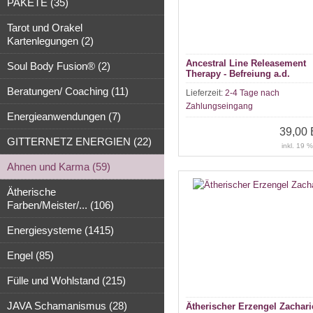
PAKETE (35)
Tarot und Orakel
Kartenlegungen (2)
Ancestral Line Releasement
Soul Body Fusion® (2)
Therapy - Befreiung a.d.
Ahnenlinie
Beratungen/ Coaching (11)
Lieferzeit:
2-4 Tage nach
Zahlungseingang
Energieanwendungen (7)
39,00
GITTERNETZ ENERGIEN (22)
inkl. 19 
Ahnen und Karma (59)
Ätherische
Farben/Meister/... (106)
Energiesysteme (1415)
Engel (85)
Fülle und Wohlstand (215)
JAVA Schamanismus (28)
Ätherischer Erzengel Zachari