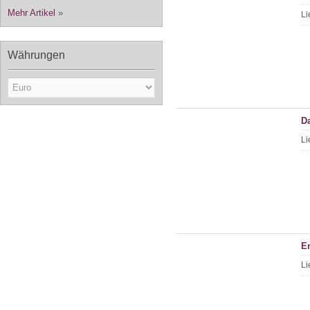
Mehr Artikel
»
Li
Währungen
D
Li
En
Li