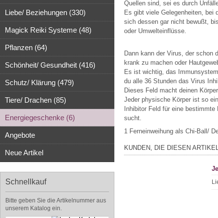
Quellen sind, sei es durch Unfälle
Liebe/ Beziehungen (330)
Es gibt viele Gelegenheiten, bei
sich dessen gar nicht bewußt, bi
Magick Reiki Systeme (48)
oder Umwelteinflüsse.
Pflanzen (64)
Dann kann der Virus, der schon 
krank zu machen oder Hautgeweb
Schönheit/ Gesundheit (416)
Es ist wichtig, das Immunsystem 
du alle 36 Stunden das Virus Inhib
Schutz/ Klärung (479)
Dieses Feld macht deinen Körper 
Tiere/ Drachen (85)
Jeder physische Körper ist so ei
Inhibitor Feld für eine bestimmte
Energiegeschenke (6)
sucht.
1 Ferneinweihung als Chi-Ball/ De
Angebote
KUNDEN, DIE DIESEN ARTIKE
Neue Artikel
Je
Schnellkauf
Li
Bitte geben Sie die Artikelnummer aus
unserem Katalog ein.