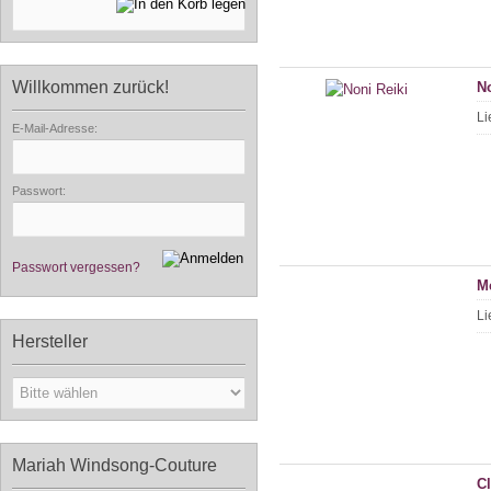
Willkommen zurück!
No
Li
E-Mail-Adresse:
Passwort:
Passwort vergessen?
M
Li
Hersteller
Mariah Windsong-Couture
C