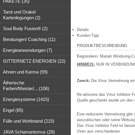
PAKETE (35)
Tarot und Orakel
Kartenlegungen (2)
Soul Body Fusion® (2)
Details
Kunden-Tipp
Beratungen/ Coaching (11)
PRODUKTBESCHREIBUNG
Energieanwendungen (7)
Begründerin: Mariah Windsong-C
GITTERNETZ ENERGIEN (22)
HINWEIS:
NUR IN VERBINDUNG
Ahnen und Karma (59)
Zweck:
Die Virus Vermehrung ein
Ätherische
Farben/Meister/... (106)
Re-aktiviere das Virus Inhibitor 
Energiesysteme (1415)
Quelle geschenkt wurde um den s
Engel (85)
Eine reduzierte Vermehrung gib
auszulöschen oder seine Wirkung
Fülle und Wohlstand (215)
Das Virus Inhibitor Feld ist beso
Viren aus verschiedenen
JAVA Schamanismus (28)