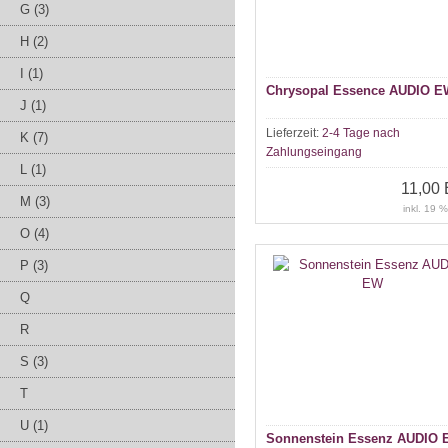
G (3)
H (2)
I (1)
Chrysopal Essence AUDIO E
J (1)
Lieferzeit:
2-4 Tage nach
K (7)
Zahlungseingang
L (1)
11,00
M (3)
inkl. 19 
O (4)
P (3)
Q
R
S (3)
T
U (1)
Sonnenstein Essenz AUDIO