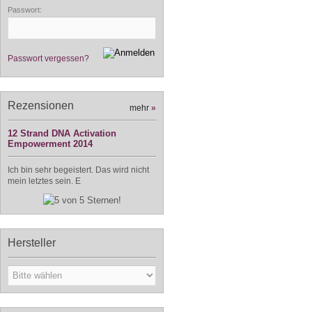
Passwort:
Passwort vergessen?
Rezensionen
mehr
»
12 Strand DNA Activation
Empowerment 2014
Ich bin sehr begeistert. Das wird nicht
mein letztes sein. E
Hersteller