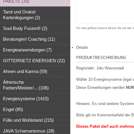
PAKETE (35)
Tarot und Orakel
Kartenlegungen (2)
Soul Body Fusion® (2)
Für eine größere Ansicht klicken Sie auf das 
Beratungen/ Coaching (11)
Details
Energieanwendungen (7)
PRODUKTBESCHREIBUNG
GITTERNETZ ENERGIEN (22)
Begründer: Jalu Wasonoadi
Ahnen und Karma (59)
Wähle 10 Energiesysteme (egal 
Ätherische
Farben/Meister/... (106)
Diese Einweihungen werden
NUR
Energiesysteme (1415)
Hinweis: Es sind weitere Systeme 
Engel (85)
Bitte gib im Kommentarfeld der 
Fülle und Wohlstand (215)
Dieses Paket darf auch mehrma
JAVA Schamanismus (28)