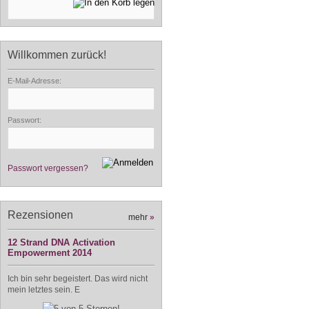
Willkommen zurück!
E-Mail-Adresse:
Passwort:
Passwort vergessen?
Rezensionen
mehr
»
12 Strand DNA Activation
Empowerment 2014
Ich bin sehr begeistert. Das wird nicht
mein letztes sein. E